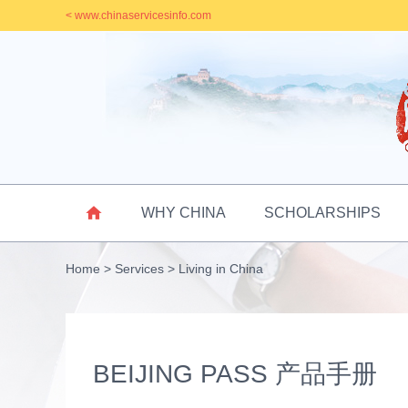
< www.chinaservicesinfo.com

WHY CHINA
SCHOLARSHIPS
Home
>
Services
>
Living in China
BEIJING PASS 产品手册